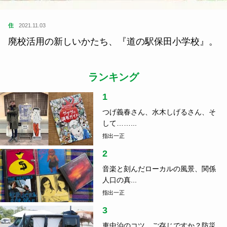
住
2021.11.03
廃校活用の新しいかたち、『道の駅保田小学校』。
ランキング
1
つげ義春さん、水木しげるさん、そ
して……...
指出一正
2
音楽と刻んだローカルの風景、関係
人口の真...
指出一正
3
車中泊のコツ、ご存じですか？防災