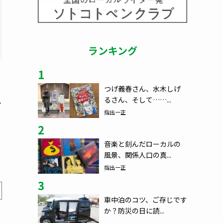
ランキング
1
つげ義春さん、水木しげ
るさん、そして……...
付
指出一正
2
音楽と刻んだローカルの
風景、関係人口の真...
指出一正
3
車中泊のコツ、ご存じです
か？防災の日に読...