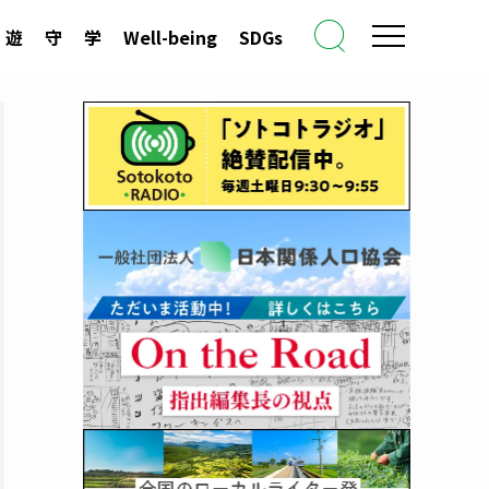
遊
守
学
Well-being
SDGs