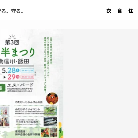
衣
食
住
げる、守る。