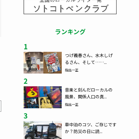
ランキング
1
つげ義春さん、水木しげ
るさん、そして……...
指出一正
2
音楽と刻んだローカルの
風景、関係人口の真...
指出一正
3
車中泊のコツ、ご存じです
か？防災の日に読...