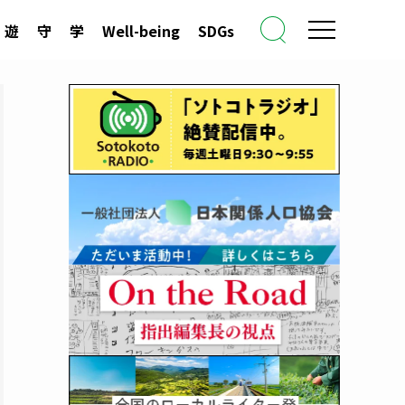
遊
守
学
Well-being
SDGs