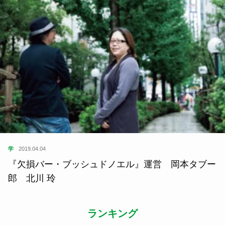
学
2019.04.04
『欠損バー・ブッシュドノエル』運営 岡本タブー
郎 北川 玲
ランキング