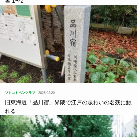
書 1〜2
ソトコトペンクラブ
2025.02.20
旧東海道「品川宿」界隈で江戸の賑わいの名残に触
れる