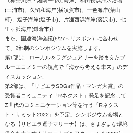
《神奈川県・湘南一帯の海岸、和田長浜海水浴場
(三浦市)、久留和海岸(横須賀市)、一色海岸(葉山
町)、逗子海岸(逗子市)、片瀬西浜海岸(藤沢市)、七
里ヶ浜海岸(鎌倉市)》
また、国連海洋会議(6/27～リスボン）に合わせ
て、2部制のシンポジウムを実施します。
第1部は、ローカル＆ラグジュアリーを踏まえたブ
ルーエコノミーの視点で「海から考える未来」のデ
ィスカッション。
第2部は、「リビエラSDGs作品・マンガ大賞」の
受賞者コミュニティ「Rネクスト」発足を記念して
Z世代のコミュニケーション等を行う「Rネクス
ト・サミット2022」を予定。シンポジウム会場と
なる【リビエラ逗子マリーナ】は、さまざまな環境