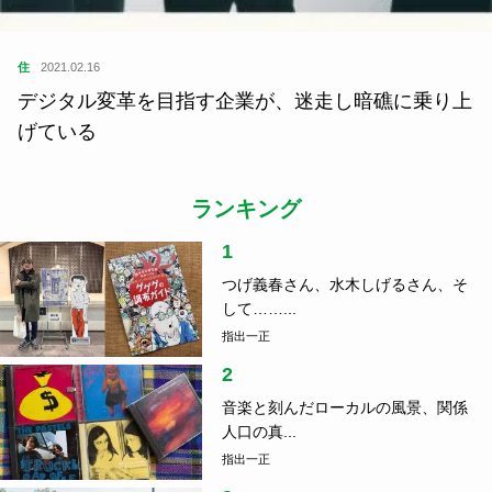
住
2021.02.16
デジタル変革を目指す企業が、迷走し暗礁に乗り上
げている
ランキング
1
つげ義春さん、水木しげるさん、そ
して……...
指出一正
2
音楽と刻んだローカルの風景、関係
人口の真...
指出一正