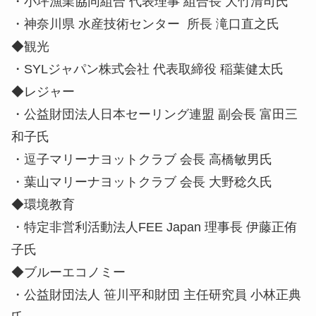
・小坪漁業協同組合 代表理事 組合長 大竹清司氏
・神奈川県 水産技術センター 所長 滝口直之氏
◆観光
・SYLジャパン株式会社 代表取締役 稲葉健太氏
◆レジャー
・公益財団法人日本セーリング連盟 副会長 富田三
和子氏
・逗子マリーナヨットクラブ 会長 高橋敏男氏
・葉山マリーナヨットクラブ 会長 大野稔久氏
◆環境教育
・特定非営利活動法人FEE Japan 理事長 伊藤正侑
子氏
◆ブルーエコノミー
・公益財団法人 笹川平和財団 主任研究員 小林正典