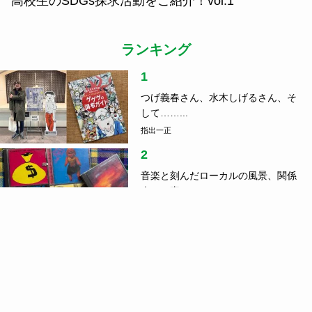
高校生のSDGs探求活動をご紹介！vol.1
ランキング
1
つげ義春さん、水木しげるさん、そ
して……...
指出一正
2
音楽と刻んだローカルの風景、関係
人口の真...
指出一正
3
車中泊のコツ、ご存じですか？防災
の日に読...
4