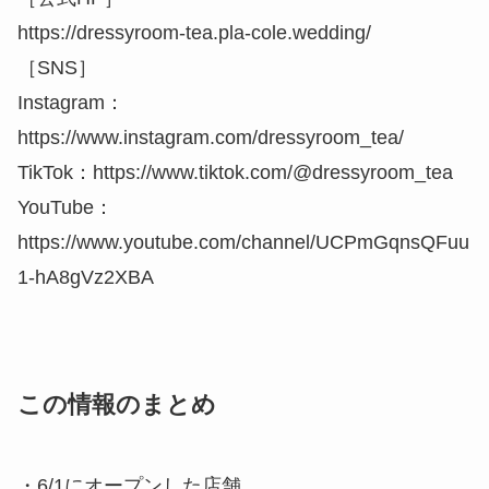
https://dressyroom-tea.pla-cole.wedding/
［SNS］
Instagram：
https://www.instagram.com/dressyroom_tea/
TikTok：https://www.tiktok.com/@dressyroom_tea
YouTube：
https://www.youtube.com/channel/UCPmGqnsQFuu
1-hA8gVz2XBA
この情報のまとめ
・6/1にオープンした店舗