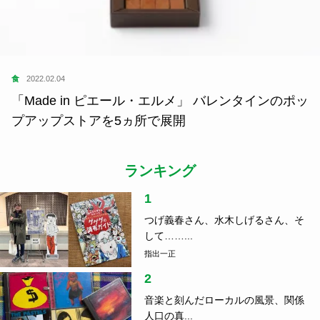
食
2022.02.04
「Made in ピエール・エルメ」 バレンタインのポッ
プアップストアを5ヵ所で展開
ランキング
1
つげ義春さん、水木しげるさん、そ
して……...
指出一正
2
音楽と刻んだローカルの風景、関係
人口の真...