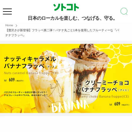
日本のローカルを楽しむ、つなげる、守る。
Home
【贅沢さが新登場】フラッペ第二弾！バナナ丸ごと1本を使用したフルーティーな『バ
ナナフラッペ』