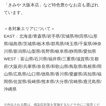
「きみや 大阪本店」など特色豊かなお店も選ばれ
ています。
＜各対象エリアについて＞
EAST：北海道/青森県/岩手県/宮城県/秋田県/山形
県/福島県/茨城県/栃木県/群馬県/埼玉県/千葉県/神奈
川県/新潟県/山梨県/長野県/岐阜県/静岡県/愛知県
WEST：富山県/石川県/福井県/三重県/滋賀県/京都
府/大阪府/兵庫県/奈良県/和歌山県/鳥取県/島根県/岡
山県/広島県/山口県/徳島県/香川県/愛媛県/高知県/福
岡県/佐賀県/長崎県/熊本県/大分県/宮崎県/鹿児島県/
沖縄県
※外出される際は、感染症対策を実施するなど十分にご留意くだ