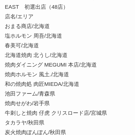
EAST 初選出店（48店）
店名/エリア
おまる商店/北海道
塩ホルモン 周吾/北海道
春美可/北海道
北海道焼肉 北うし/北海道
焼肉ダイニング MEGUMI 本店/北海道
焼肉ホルモン 風土./北海道
和の焼肉処 肉匠MIEDA/北海道
池田ファーム/青森県
焼肉せがわ/岩手県
牛刺しと焼肉 仔虎 クリスロード店/宮城県
タカラヤ/秋田県
炭火焼肉ぽんぽん/秋田県