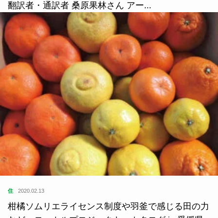
翻訳者・通訳者 桑原果林さん アー...
住
2020.02.13
柑橘ソムリエライセンス制度や羽釜で感じる田の力