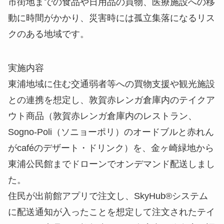
市街地までの食品や日用品の買物、医療施設への移
動に時間がかかり、災害時には孤立集落になるリス
クのある地域です。
実施内容
東浦地域に住む交通弱者等への買物支援や観光施設
との連携を想定し、敦賀赤レンガ倉庫内のテイクア
ウト商品（敦賀赤レンガ倉庫内のレストラン、
Sogno-Poli（ソニョーポリ）のオードブルと赤れん
がcaféのデザート・ドリンク）を、金ヶ崎緑地から
東浦公民館までドローンでオンデマンド配送しまし
た。
住民が出前館アプリで注文し、SkyHub®︎システム
に配送通知が入ったことを想定して注文されたテイ