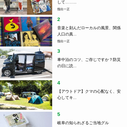
して……...
指出一正
2
音楽と刻んだローカルの風景、関係
人口の真...
指出一正
3
車中泊のコツ、ご存じですか？防災
の日に読...
4
【アウトドア】クマの心配なく、安
心してキ...
5
岐阜の知られざるご当地グル