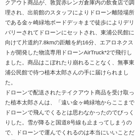
クアウト商品が、敦賀赤レンガ倉庫内の飲食店で調
理され、出前館のスタッフによりドローン離陸場所
である金ヶ崎緑地ボードデッキまで徒歩によりデリ
バリーされてドローンにセットされ、東浦公民館に
向けて片道約7.8kmの距離を約16分、エアロネクス
トが開発した物流専用ドローンAirTruck*2で飛行し
ました。商品はこぼれたり崩れることなく、無事東
浦公民館で待つ植本太郎さんの手に届けられまし
た。
ドローンで配送されたテイクアウト商品を受け取っ
た植本太郎さんは、「遠い金ヶ崎緑地からここまで
ドローンで飛んでくるとは思わなかったのでびっく
りした。雪が降ると国道8号線も止まってしまうの
で、ドローンで運んでくれるのは本当にいいことだ