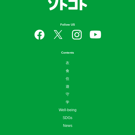
Follow US
Contents
衣
食
住
遊
守
学
Well-being
SDGs
News