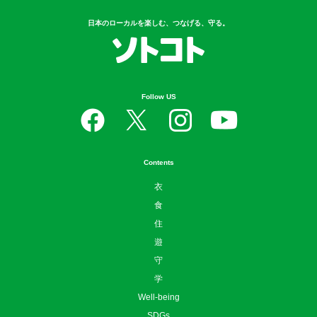
日本のローカルを楽しむ、つなげる、守る。
Follow US
Contents
衣
食
住
遊
守
学
Well-being
SDGs