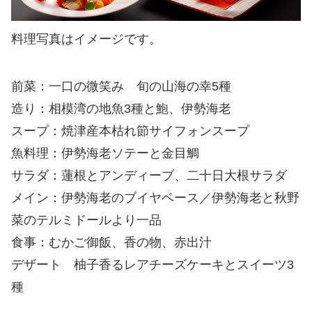
料理写真はイメージです。
前菜：一口の微笑み 旬の山海の幸5種
造り：相模湾の地魚3種と鮑、伊勢海老
スープ：焼津産本枯れ節サイフォンスープ
魚料理：伊勢海老ソテーと金目鯛
サラダ：蓮根とアンディーブ、二十日大根サラダ
メイン：伊勢海老のブイヤベース／伊勢海老と秋野
菜のテルミドールより一品
食事：むかご御飯、香の物、赤出汁
デザート 柚子香るレアチーズケーキとスイーツ3
種