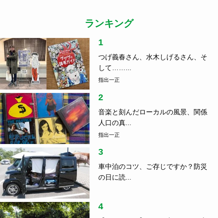
ランキング
1
つげ義春さん、水木しげるさん、そ
して……...
指出一正
2
音楽と刻んだローカルの風景、関係
人口の真...
指出一正
3
車中泊のコツ、ご存じですか？防災
の日に読...
4