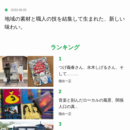
食
2020.08.05
地域の素材と職人の技を結集して生まれた、新しい
味わい。
ランキング
1
つげ義春さん、水木しげるさん、そ
して……...
指出一正
2
音楽と刻んだローカルの風景、関係
人口の真...
指出一正
3