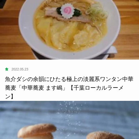
食
2022.05.23
魚介ダシの余韻にひたる極上の淡麗系ワンタン中華
蕎麦「中華蕎麦 ます嶋」【千葉ローカルラーメ
ン】