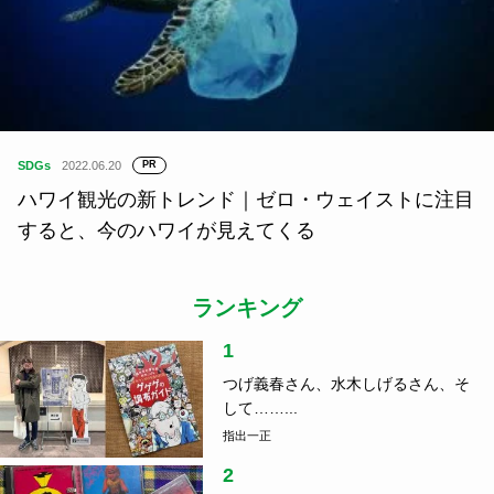
SDGs
2022.06.20
PR
ハワイ観光の新トレンド｜ゼロ・ウェイストに注目
すると、今のハワイが見えてくる
ランキング
1
つげ義春さん、水木しげるさん、そ
して……...
指出一正
2