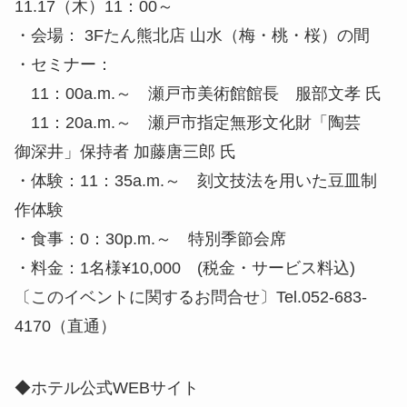
11.17（木）11：00～
・会場： 3Fたん熊北店 山水（梅・桃・桜）の間
・セミナー：
11：00a.m.～ 瀬戸市美術館館長 服部文孝 氏
11：20a.m.～ 瀬戸市指定無形文化財「陶芸
御深井」保持者 加藤唐三郎 氏
・体験：11：35a.m.～ 刻文技法を用いた豆皿制
作体験
・食事：0：30p.m.～ 特別季節会席
・料金：1名様¥10,000 (税金・サービス料込)
〔このイベントに関するお問合せ〕Tel.052-683-
4170（直通）
◆ホテル公式WEBサイト