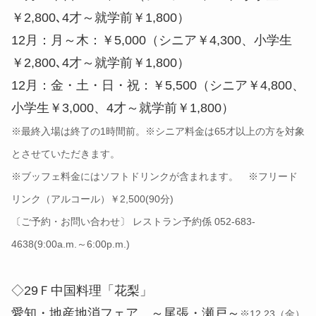
￥2,800､4才～就学前￥1,800）
12月：月～木：￥5,000（シニア￥4,300、小学生
￥2,800､4才～就学前￥1,800）
12月：金・土・日・祝：￥5,500（シニア￥4,800、
小学生￥3,000、4才～就学前￥1,800）
※最終入場は終了の1時間前。※シニア料金は65才以上の方を対象
とさせていただきます。
※ブッフェ料金にはソフトドリンクが含まれます。 ※フリード
リンク（アルコール）￥2,500(90分)
〔ご予約・お問い合わせ〕 レストラン予約係 052-683-
4638(9:00a.m.～6:00p.m.)
◇29Ｆ中国料理「花梨」
愛知・地産地消フェア ～尾張・瀬戸～
※12.23（金）