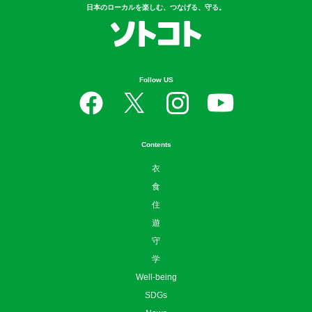
日本のローカルを楽しむ、つなげる、守る。
Follow US
Contents
衣
食
住
遊
守
学
Well-being
SDGs