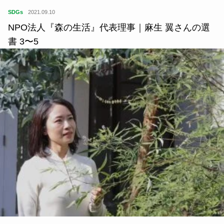
SDGs
2021.09.10
NPO法人『森の生活』代表理事｜麻生 翼さんの選
書 3〜5