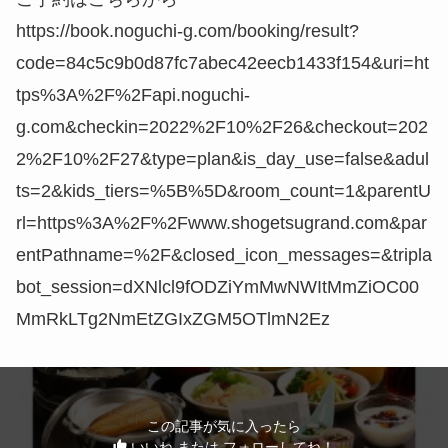
https://book.noguchi-g.com/booking/result?
code=84c5c9b0d87fc7abec42eecb1433f154&uri=ht
tps%3A%2F%2Fapi.noguchi-
g.com&checkin=2022%2F10%2F26&checkout=202
2%2F10%2F27&type=plan&is_day_use=false&adul
ts=2&kids_tiers=%5B%5D&room_count=1&parentU
rl=https%3A%2F%2Fwww.shogetsugrand.com&par
entPathname=%2F&closed_icon_messages=&tripla
bot_session=dXNlcl9fODZiYmMwNWItMmZiOC00
MmRkLTg2NmEtZGIxZGM5OTlmN2Ez
この記事が気に入ったら
いいね または フォローしてね！