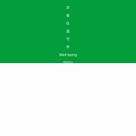
衣
食
住
遊
守
学
Well-being
SDGs
News
お問い合わせ
ニュースリリースはこちら
広告掲載について
利用規約
プライバシーポリシー
運営会社
サイトマップ
©
sotokoto online