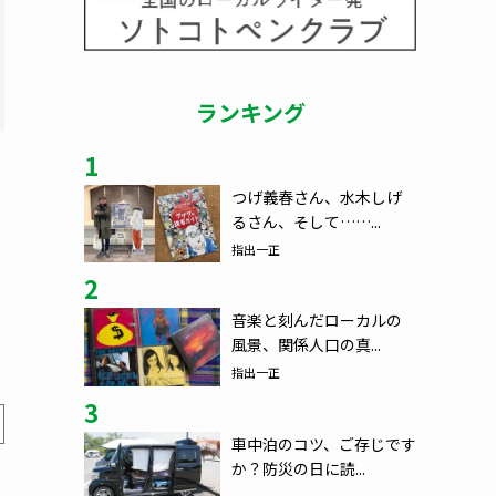
ランキング
1
つげ義春さん、水木しげ
るさん、そして……...
指出一正
2
音楽と刻んだローカルの
風景、関係人口の真...
指出一正
3
車中泊のコツ、ご存じです
か？防災の日に読...