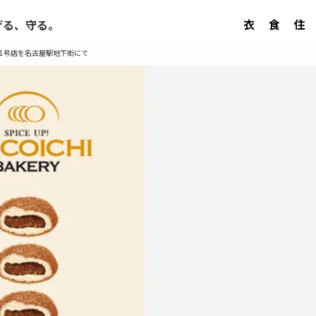
衣
食
住
げる、守る。
RY」1号店を名古屋駅地下街にて