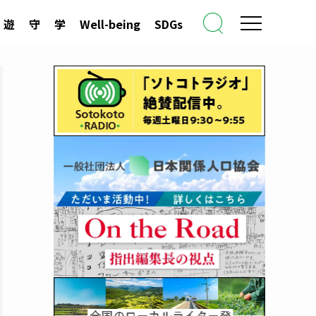
遊
守
学
Well-being
SDGs