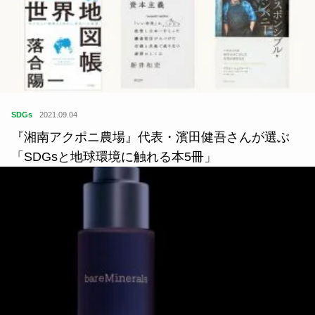
SDGs
2021.09.04
『湘南アクポニ農場』代表・濱田健吾さんが選ぶ
「SDGsと地球環境に触れる本5冊」