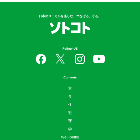
日本のローカルを楽しむ、つなげる、守る。
Follow US
Contents
衣
食
住
遊
守
学
Well-being