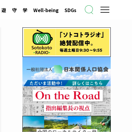
遊
守
学
Well-being
SDGs