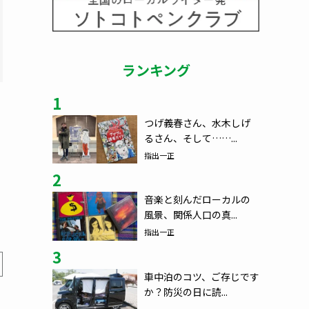
ランキング
1
つげ義春さん、水木しげ
るさん、そして……...
ペ
指出一正
2
音楽と刻んだローカルの
風景、関係人口の真...
指出一正
3
車中泊のコツ、ご存じです
か？防災の日に読...