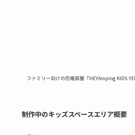
ファミリー向けの恐竜部屋『HEYAmping KIDS YE
制作中のキッズスペースエリア概要
■木造アスレチック
人口芝の上に立つ木造アスレチックでは、小さな
対象年齢は４歳～10歳。
ボルダリングで駆け上がれる坂道に滑り台、雲梯
アスレチックの中はトンネルの構造になっていま
アスレチックのトンネルを抜けた先には、廊下か
トからお子様の楽しむ写真を撮影することが可能
走り回ったり登ったりと、アクティブなお子様が