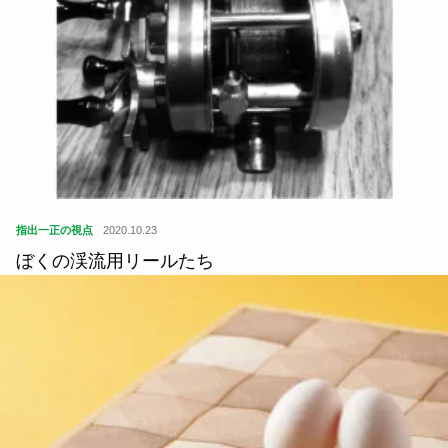
SDGs
2021.09.21
『ランドスケープ・プラス』代表／ランドスケープ
アーキテクト｜平賀達也さんが選ぶ、SDGsと地球
環境に触れる本5冊の選書 1〜...