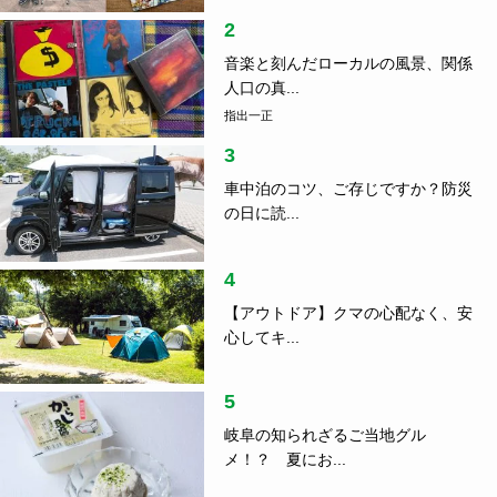
SDGs
2019.03.20
卵のアレを、アップサイクル！ ー 自然素材のバス
マット。
ランキング
1
つげ義春さん、水木しげるさん、そ
して……...
指出一正
2
音楽と刻んだローカルの風景、関係
人口の真...
指出一正
3