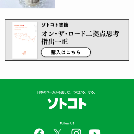
車中泊のコツ、ご存じですか？防災
の日に読...
4
【アウトドア】クマの心配なく、安
心してキ...
5
岐阜の知られざるご当地グル
メ！？ 夏にお...