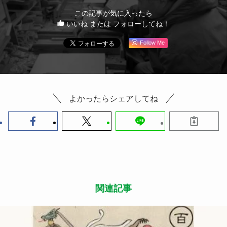
法／（一社）繊維評価技術協議会 高温加速洗濯
法：洗濯365回で抗菌活性値5.7を維持
・耳掛けの長さ調節可能
・Kの刺繍ロゴ入り
・日本製
（※マスクはウイルス感染を完全に防ぐためのもの
ではありません）
この記事が気に入ったら
いいね または フォローしてね！
Follow Me