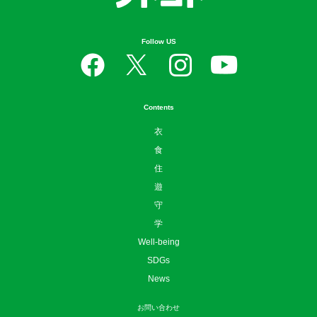
Follow US
Contents
衣
食
住
遊
守
学
Well-being
SDGs
News
お問い合わせ