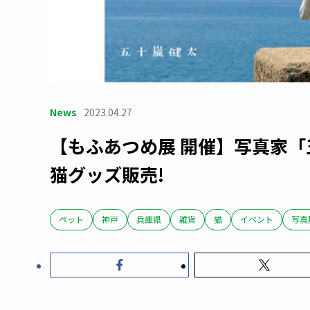
News
2023.04.27
【もふあつめ展 開催】写真家
猫グッズ販売!
ペット
神戸
兵庫県
雑貨
猫
イベント
写真