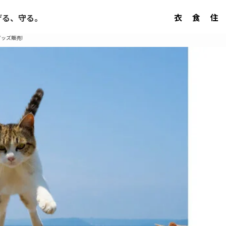
衣
食
住
げる、守る。
ッズ販売!