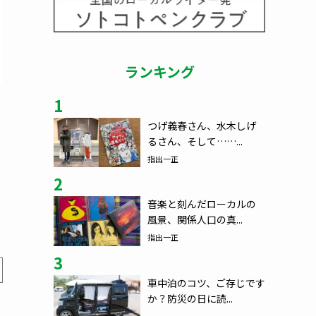
ランキング
1
つげ義春さん、水木しげ
るさん、そして……...
指出一正
2
音楽と刻んだローカルの
風景、関係人口の真...
指出一正
3
車中泊のコツ、ご存じです
か？防災の日に読...