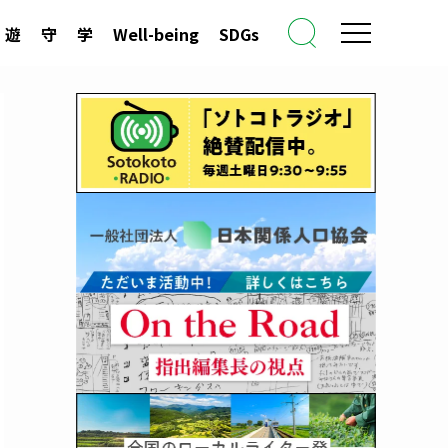
遊
守
学
Well-being
SDGs