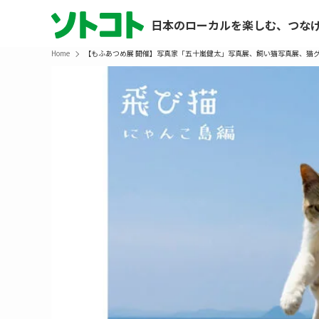
日本のローカルを楽しむ、つな
Home
【もふあつめ展 開催】写真家「五十嵐健太」写真展、飼い猫写真展、猫グ