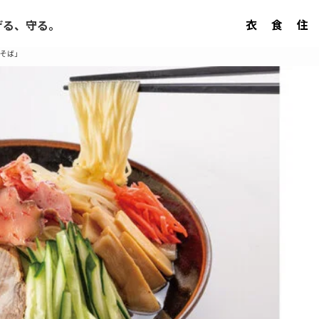
衣
食
住
げる、守る。
そば」