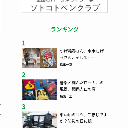
ランキング
1
つげ義春さん、水木しげ
るさん、そして……...
指出一正
2
音楽と刻んだローカルの
風景、関係人口の真...
指出一正
3
車中泊のコツ、ご存じです
か？防災の日に読...