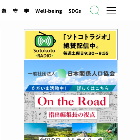
遊
守
学
Well-being
SDGs