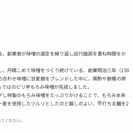
は、創業者が味噌の選定を繰り返し試行錯誤を重ね時間をか
、丹精こめて味噌をつくり続けている、創業明治三年（150
の合わせ味噌に甘麦麹をブレンドした中に、黒酢や数種の原
らではのピリ辛もろみ味噌が完成しました。
グし特製のもろみ味噌をたっぷりかけることで、もろみ本来
ー麦を使用したツルリとしたのど越しのよい、平打ち太麺を2
れてください。