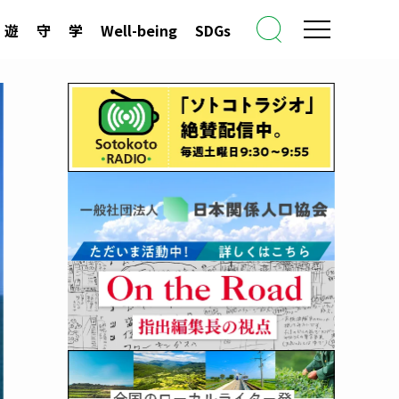
遊
守
学
Well-being
SDGs