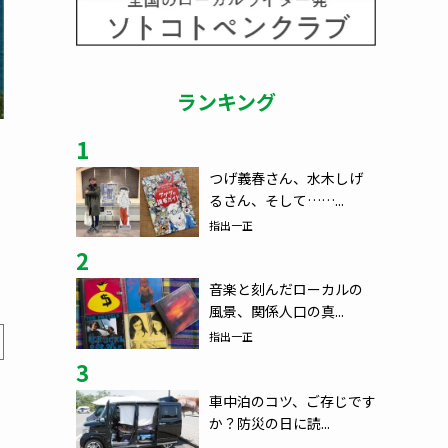
ランキング
1
つげ義春さん、水木しげ
るさん、そして……...
指出一正
2
音楽と刻んだローカルの
風景、関係人口の真...
指出一正
3
車中泊のコツ、ご存じです
か？防災の日に読...