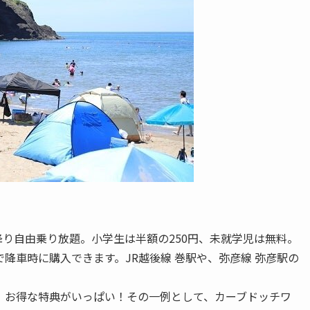
降り自由乗り放題。小学生は半額の250円、未就学児は無料。
降車時に購入できます。JR越後線 巻駅や、弥彦線 弥彦駅の
、お得な特典がいっぱい！その一例として、カーブドッチワ