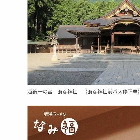
越後一の宮 彌彦神社 （彌彦神社前バス停下車