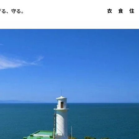
衣
食
住
げる、守る。