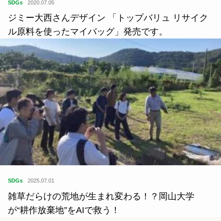
SDGs
2020.07.05
ジミー大西さんデザイン 「トップバリュ リサイク
ル原料を使ったマイバッグ」発売です。
SDGs
2025.07.01
雑草だらけの荒地が生まれ変わる！？岡山大学
が“耕作放棄地”をAIで救う！