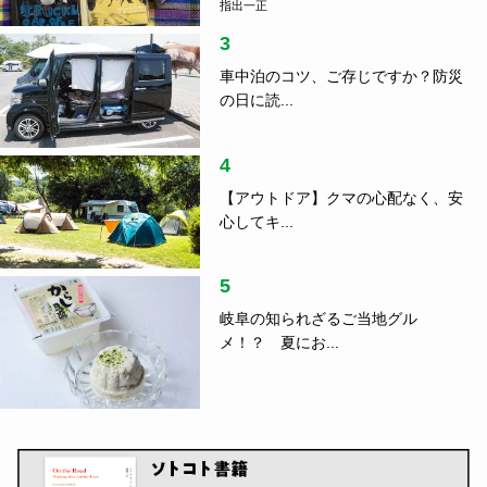
指出一正
3
車中泊のコツ、ご存じですか？防災
の日に読...
4
【アウトドア】クマの心配なく、安
心してキ...
5
岐阜の知られざるご当地グル
メ！？ 夏にお...