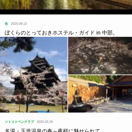
住
2020.09.13
ぼくらのとっておきホステル・ガイド in 中部。
ソトコトペンクラブ
2025.03.29
名湯・玉造温泉の春～夜桜に魅せられて