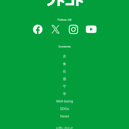
Follow US
Contents
衣
食
住
遊
守
学
Well-being
SDGs
News
お問い合わせ