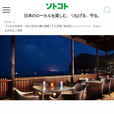
日本のローカルを楽しむ、つなげる、守る。
Home
【つるや吉祥亭・2泊で伊豆の夏を満喫！】お手軽 “海水浴” レジャーシート・タオル・
お弁当もご用意