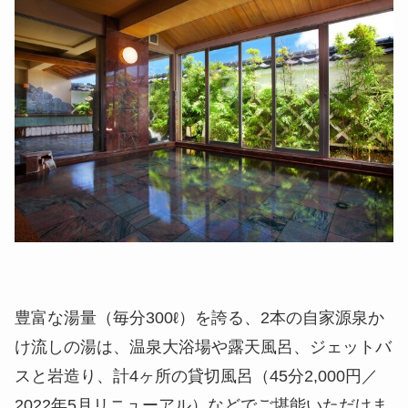
豊富な湯量（毎分300ℓ）を誇る、2本の自家源泉か
け流しの湯は、温泉大浴場や露天風呂、ジェットバ
スと岩造り、計4ヶ所の貸切風呂（45分2,000円／
2022年5月リニューアル）などでご堪能いただけま