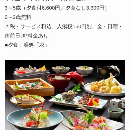
3～5歳（夕食付6,600円／夕食なし3,300円）
0～2歳無料
＊税・サービス料込、入湯税150円別、金・日曜・
休前日UP料金あり
■夕食：膳処「彩」