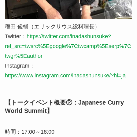
稲田 俊輔（エリックサウス総料理長）
Twitter：
https://twitter.com/inadashunsuke?
ref_src=twsrc%5Egoogle%7Ctwcamp%5Eserp%7C
twgr%5Eauthor
Instagram：
https://www.instagram.com/inadashunsuke/?hl=ja
【トークイベント概要②：Japanese Curry
World Summit】
時間：17:00～18:00