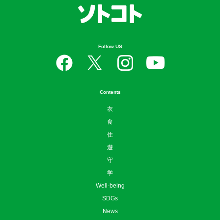
Follow US
Contents
衣
食
住
遊
守
学
Well-being
SDGs
News