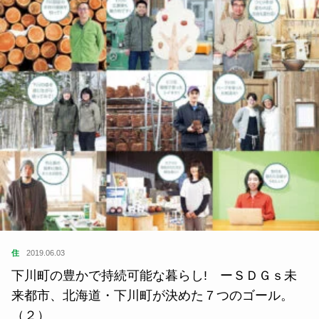
住
2019.06.03
下川町の豊かで持続可能な暮らし! ーＳＤＧｓ未
来都市、北海道・下川町が決めた７つのゴール。
（２）