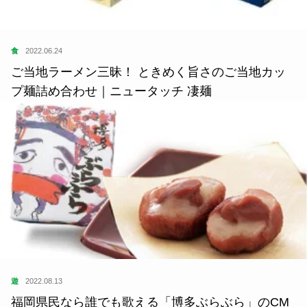
食
2022.06.24
ご当地ラーメン三昧！ ときめく旨さのご当地カッ
プ麺詰め合わせ｜ニュータッチ 凄麺
遊
2022.08.13
福岡県民なら誰でも歌える「博多ぶらぶら」のCM