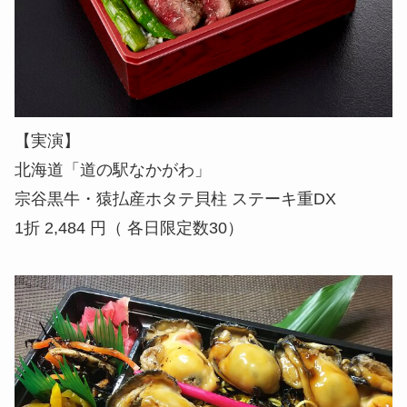
【実演】
北海道「道の駅なかがわ」
宗谷黒牛・猿払産ホタテ貝柱 ステーキ重DX
1折 2,484 円（ 各日限定数30）