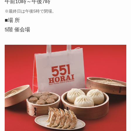
午前10時～午後7時
※最終日は午後5時で閉場。
■場 所
5階 催会場