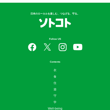
日本のローカルを楽しむ、つなげる、守る。
Follow US
Contents
衣
食
住
遊
守
学
Well-being