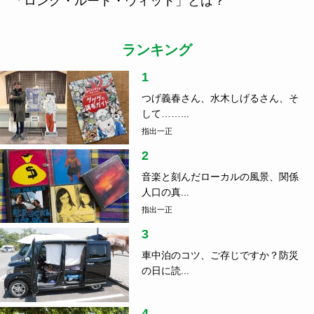
「ロング・ルート・ウィット」とは？
ランキング
1
つげ義春さん、水木しげるさん、そ
して……...
指出一正
2
音楽と刻んだローカルの風景、関係
人口の真...
指出一正
3
車中泊のコツ、ご存じですか？防災
の日に読...
4