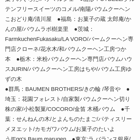
テンフリースイーツのコメル/南陽バウムクーヘン
こおどり庵/清川屋 ●福島：お菓子の蔵 太郎庵/か
んの屋/バウムラボ樹楽里 ●茨城：
FarmkuchenFukasaku/LA VORO/バームクーヘン専
門店クローネ/花水木/和バウムクーヘン工房つか
本 ●栃木：米粉バウムクーヘン専門店バウムハウ
スJURIN/バウムクーヘン工房はちや/バウム工房ゆ
ずの木
●群馬：BAUMEN BROTHERS/きの輪 /琴音や ●
埼玉：花園フォレスト/自家製バウムクーヘン切り
株の家/小松製菓/COCORO/金笛 木桶バウム ●千
葉：せんねんの木/とよんちのたまご/パティスリー
メヌエット/カモガワバウム/お菓子のたいよ
う/Egg’s Baum marugen ●東京:ラ バランス銀座/