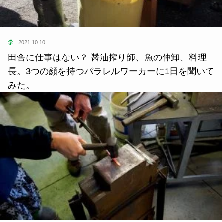
学
2021.10.10
田舎に仕事はない？ 醤油搾り師、魚の仲卸、料理
長。3つの顔を持つパラレルワーカーに1日を聞いて
みた。