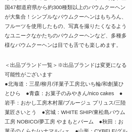
国47都道府県から約300種類以上のバウムクーヘン
が大集合！シンプルなバウムクーヘンはもちろん、
フルーツを使用したもの、写真を撮りたくなるよう
なユニークなかたちのバウムクーヘンなど、多種多
様なバウムクーヘンは目でも舌でも楽しめます。
＜出品ブランド一覧＞※出品ブランドは変更になる
可能性がございます
●北海道：三星/柳月/洋菓子工房北いち輪/和創菓ひ
とひら ●青森：お菓子のみやきん/nico cakes ●
岩手：おかし工房木村屋/ブルージュ プリュス/三陸
菓匠さいとう ●宮城：WHITE SHIP/東松島バウム
工房 NOBICO/夢工房 やまもとバーム ●秋田：お
菓子のくらた/ハナマルシェ ●山形：CYBELE/グル