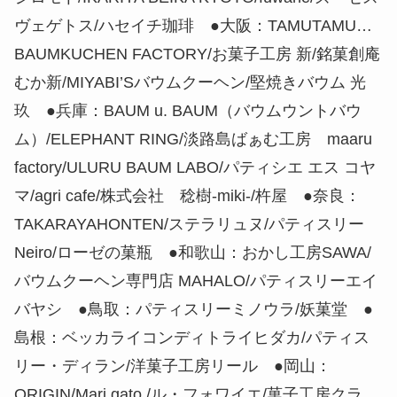
ヴェゲトス/ハセイチ珈琲 ●大阪：TAMUTAMU…
BAUMKUCHEN FACTORY/お菓子工房 新/銘菓創庵
むか新/MIYABI’Sバウムクーヘン/堅焼きバウム 光
玖 ●兵庫：BAUM u. BAUM（バウムウントバウ
ム）/ELEPHANT RING/淡路島ばぁむ工房 maaru
factory/ULURU BAUM LABO/パティシエ エス コヤ
マ/agri cafe/株式会社 稔樹-miki-/杵屋 ●奈良：
TAKARAYAHONTEN/ステラリュヌ/パティスリー
Neiro/ローゼの菓瓶 ●和歌山：おかし工房SAWA/
バウムクーヘン専門店 MAHALO/パティスリーエイ
バヤシ ●鳥取：パティスリーミノウラ/妖菓堂 ●
島根：ベッカライコンディトライヒダカ/パティス
リー・ディラン/洋菓子工房リール ●岡山：
ORIGIN/Mari gato /ル・フォワイエ/菓子工房クラ