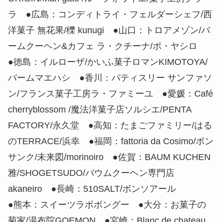
ラ ●広島：コンディトライ・フェルダーシェフ/西
洋菓子 無花果/櫟 kunugi ●山口：トロアメゾン/バ
ームクーヘン&カフェ ラ・クチーナ/ポ・ヤシロ
●徳島：イルローザ/かいふ菓子ロマンKIMOTOYA/
バームマエハシ ●香川：パティスリー サンファソ
ン/フランス菓子工房ラ・ファミーユ ●愛媛：Café
cherryblossom /魔法洋菓子店ソルシエ/PENTA
FACTORY/永久堂 ●高知：たまごファミリー/はる
のTERRACE/浜幸 ●福岡：fattoria da Cosimo/ボン
サンク/未来図/morinoiro ●佐賀：BAUM KUCHEN
雅/SHOGETSUDO/バウムクーヘン専門店
akaneiro ●長崎：510SALT/ボンソアール
●熊本：スイーツラボボングー ●大分：お菓子の
菊家/湯布院GOEMON ●宮崎：Blanc de chateau