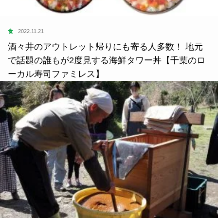
食
2022.11.21
酒々井のアウトレット帰りにも寄る人多数！ 地元
で話題の誰もが2度見する海鮮タワー丼【千葉のロ
ーカル寿司ファミレス】