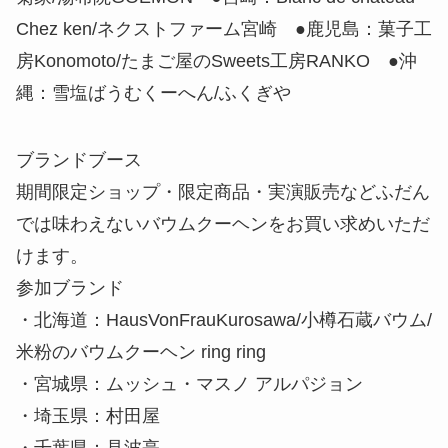
Chez ken/ネクストファーム宮崎 ●鹿児島：菓子工
房Konomoto/たまご屋のSweets工房RANKO ●沖
縄：雪塩ばうむくーへん/ふくぎや
ブランドブース
期間限定ショップ・限定商品・実演販売などふだん
では味わえないバウムクーヘンをお買い求めいただ
けます。
参加ブランド
・北海道：HausVonFrauKurosawa/小樽石蔵バウム/
米粉のバウムクーヘン ring ring
・宮城県：ムッシュ・マスノ アルパジョン
・埼玉県：村田屋