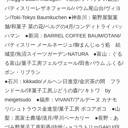
パティスリーレザネフォール/バウム尾山台/ヴィヨ
ン/Toki-Tokyo Baumkuchen ●神奈川：菊野屋製菓
舗/和菓子 菜の花/ベルグの4月/コンディトライ バッ
ハマン ●新潟：BARREL COFFEE BAUM/OTANI/
パティスリー メールネージュ/御まんじゅう処 結
城堂/魚沼スイーツガーデンNATURA ●富山：ぐる
る富山/菓子工房フェルヴェール/田舎バウム ふくる/
ボン・リブラン
●石川：kikkado/メルヘン日進堂/金沢茶の間 フラ
ンドール/洋菓子工房ぶどうの森/ツキトワ by
meigetsudo ●福井：VIVANT/アルデーヌ カナモ
リ/シュトラウス金進堂/菓子工房 ポコアポコ ●山
梨：黒富士農場/清月/早川ベーカリー ●長野：あ
づみ野菓子工房彩香/信州ショコラトリーGAKU/信