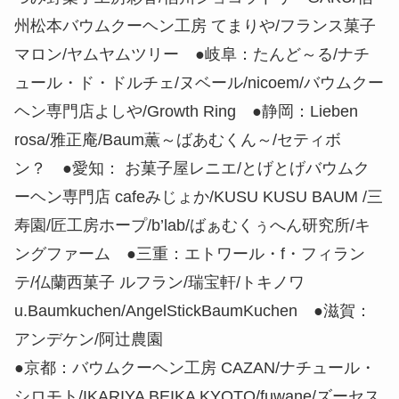
州松本バウムクーヘン工房 てまりや/フランス菓子
マロン/ヤムヤムツリー ●岐阜：たんど～る/ナチ
ュール・ド・ドルチェ/ヌベール/nicoem/バウムクー
ヘン専門店よしや/Growth Ring ●静岡：Lieben
rosa/雅正庵/Baum薫～ばあむくん～/セティボ
ン？ ●愛知： お菓子屋レニエ/とげとげバウムク
ーヘン専門店 cafeみじょか/KUSU KUSU BAUM /三
寿園/匠工房ホープ/b’lab/ばぁむくぅへん研究所/キ
ングファーム ●三重：エトワール・f・フィラン
テ/仏蘭西菓子 ルフラン/瑞宝軒/トキノワ
u.Baumkuchen/AngelStickBaumKuchen ●滋賀：
アンデケン/阿辻農園
●京都：バウムクーヘン工房 CAZAN/ナチュール・
シロモト/IKARIYA BEIKA KYOTO/fuwane/ズーセス