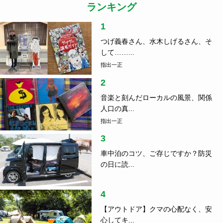
ランキング
1
つげ義春さん、水木しげるさん、そ
して……...
指出一正
2
音楽と刻んだローカルの風景、関係
人口の真...
指出一正
3
車中泊のコツ、ご存じですか？防災
の日に読...
4
【アウトドア】クマの心配なく、安
心してキ...