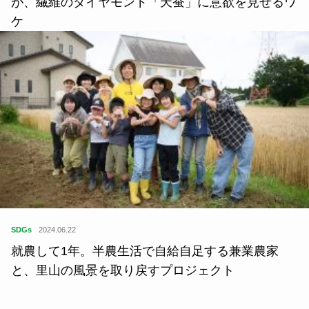
が、繊維のダイヤモンド「天蚕」に意欲を見せるワ
ケ
SDGs
2024.06.22
就農して1年。半農生活で自給自足する兼業農家
と、里山の風景を取り戻すプロジェクト