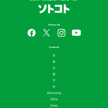
Follow US
Contents
衣
食
住
遊
守
学
Well-being
SDGs
News