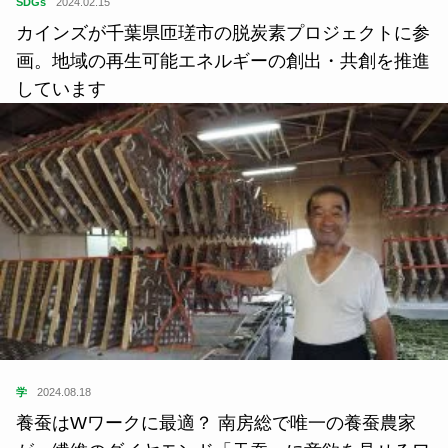
SDGs
2024.02.15
カインズが千葉県匝瑳市の脱炭素プロジェクトに参
画。地域の再生可能エネルギーの創出・共創を推進
しています
学
2024.08.18
養蚕はWワークに最適？ 南房総で唯一の養蚕農家