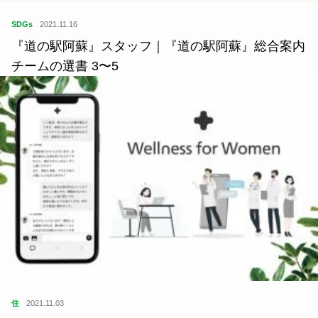
『城町アネックス』経営者｜新海康介さんの選書
1〜2
SDGs
2021.11.16