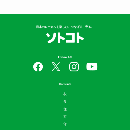
【アウトドア】クマの心配なく、安
心してキ...
5
岐阜の知られざるご当地グル
メ！？ 夏にお...