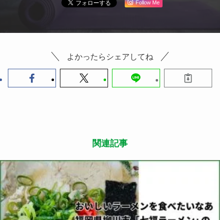
13cm
紐の幅：1cm
商品名 AnotherAir COOLメッシュマスク
色 ブラック、グレー、チャコールグレー、ホワイ
ト
サイズ L
販売価格：1500円
販売 自社公式オンラインストア LIME SHOP
この記事が気に入ったら
いいね または フォローしてね！
Follow Me