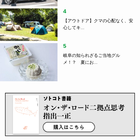
ランキング
1
つげ義春さん、水木しげるさん、そ
して……...
指出一正
2
音楽と刻んだローカルの風景、関係
人口の真...
指出一正
3
車中泊のコツ、ご存じですか？防災
の日に読...
4