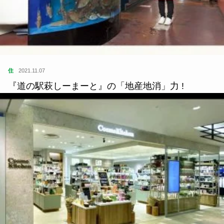
住
2021.11.07
『道の駅萩しーまーと』の「地産地消」力 !