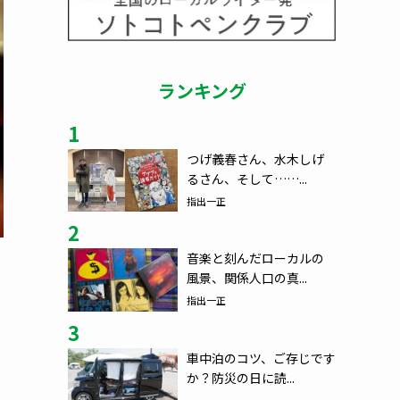
ランキング
1
つげ義春さん、水木しげ
るさん、そして……...
指出一正
2
音楽と刻んだローカルの
風景、関係人口の真...
指出一正
3
車中泊のコツ、ご存じです
か？防災の日に読...