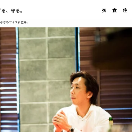
衣
食
住
げる、守る。
から小さめサイズ新登場。