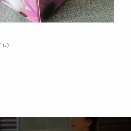
テル）
）