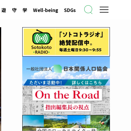
遊
守
学
Well-being
SDGs