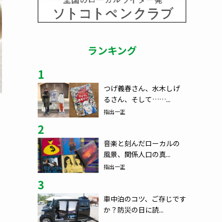
ランキング
1
つげ義春さん、水木しげ
るさん、そして……...
指出一正
2
音楽と刻んだローカルの
風景、関係人口の真...
指出一正
3
車中泊のコツ、ご存じです
か？防災の日に読...