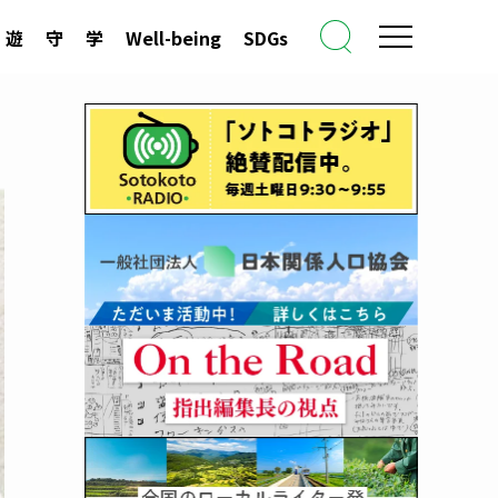
遊
守
学
Well-being
SDGs