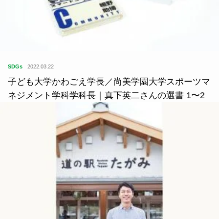
SDGs
2022.03.22
子ども大学かわごえ学長／尚美学園大学スポーツマ
ネジメント学科学科長｜真下英二さんの選書 1〜2