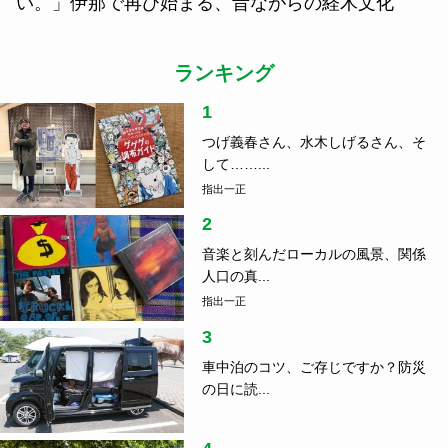
い。」伊那で再び始まる、昔ながらの経木文化
ランキング
1
つげ義春さん、水木しげるさん、そ
して……...
指出一正
2
音楽と刻んだローカルの風景、関係
人口の真...
指出一正
3
車中泊のコツ、ご存じですか？防災
の日に読...