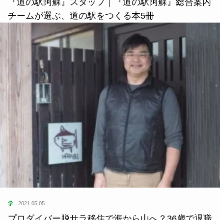
『道の駅阿蘇』スタッフ｜『道の駅阿蘇』総合案内
チームが選ぶ、道の駅をつくる本5冊
学
2021.05.05
プロダイバー脱サラ移住で海から山へ？36歳で退職