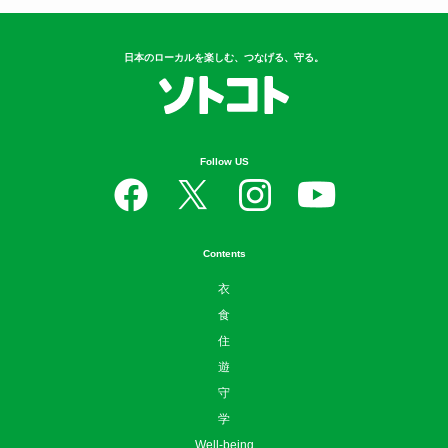
日本のローカルを楽しむ、つなげる、守る。
Follow US
Contents
衣
食
住
遊
守
学
Well-being