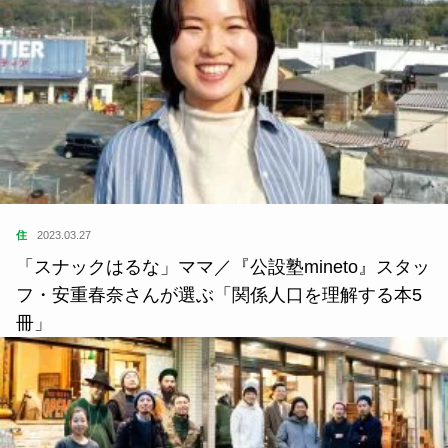
住
2023.03.27
「スナックはるな」ママ／『公設塾mineto』スタッ
フ・安重春奈さんが選ぶ「関係人口を理解する本5
冊」