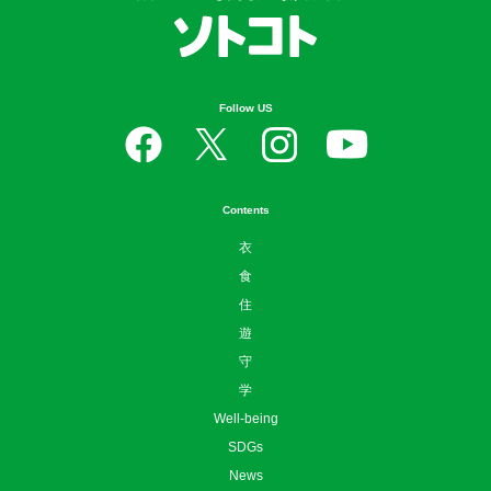
Follow US
Contents
衣
食
住
遊
守
学
Well-being
SDGs
News