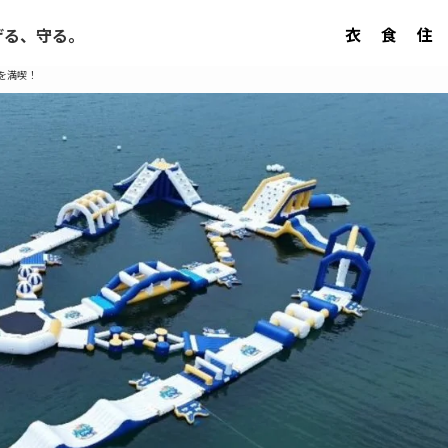
衣
食
住
げる、守る。
を満喫！