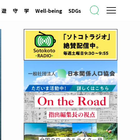
遊
守
学
Well-being
SDGs