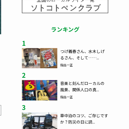
ランキング
1
つげ義春さん、水木しげ
るさん、そして……...
で
指出一正
2
音楽と刻んだローカルの
風景、関係人口の真...
指出一正
3
車中泊のコツ、ご存じです
か？防災の日に読...