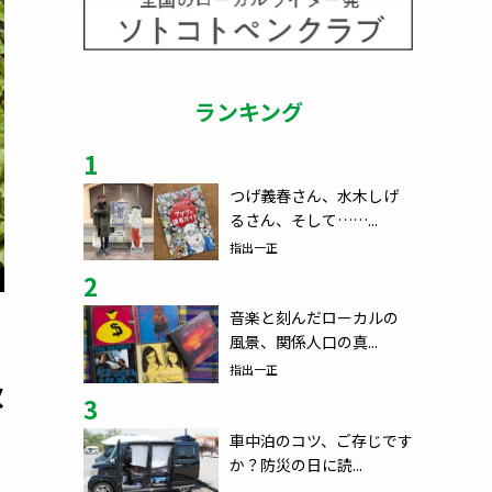
ランキング
1
つげ義春さん、水木しげ
るさん、そして……...
指出一正
2
音楽と刻んだローカルの
風景、関係人口の真...
指出一正
秋
3
車中泊のコツ、ご存じです
か？防災の日に読...