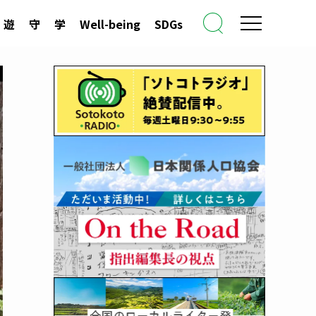
遊
守
学
Well-being
SDGs