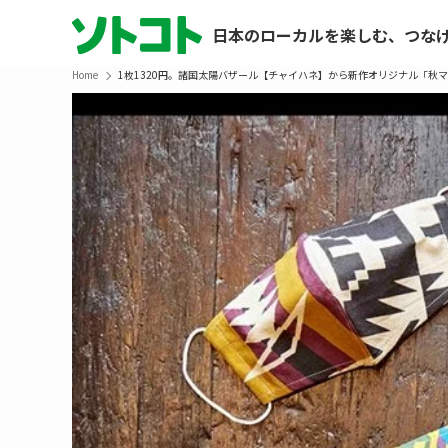
日本のローカルを楽しむ、つな
Home
1枚1320円。諸国太陽バザール【チャイハネ】から新作オリジナル「秋