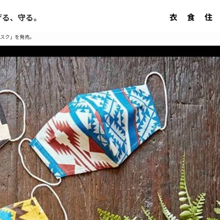
衣
食
住
げる、守る。
マスク」を発売。