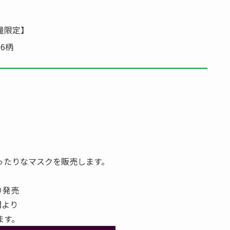
量限定】
6柄
ったりなマスクを販売します。
り発売
間より
ます。