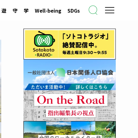
遊
守
学
Well-being
SDGs