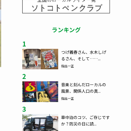
ランキング
1
つげ義春さん、水木しげ
るさん、そして……...
指出一正
2
音楽と刻んだローカルの
風景、関係人口の真...
指出一正
3
車中泊のコツ、ご存じです
か？防災の日に読...