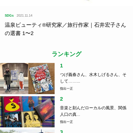
SDGs
2021.11.14
温泉ビューティ®研究家／旅行作家｜石井宏子さん
の選書 1〜2
ランキング
1
つげ義春さん、水木しげるさん、そ
して……...
指出一正
2
音楽と刻んだローカルの風景、関係
人口の真...
指出一正
3