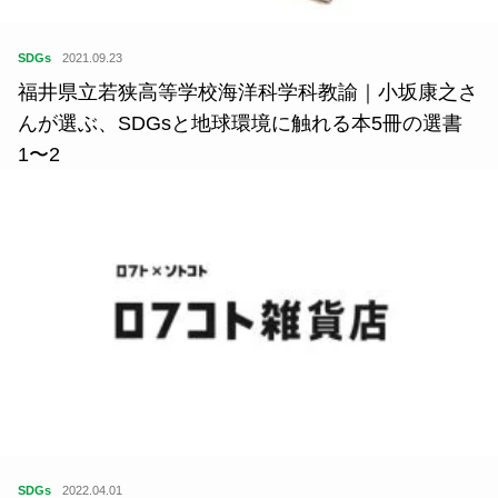
SDGs
2021.09.23
福井県立若狭高等学校海洋科学科教諭｜小坂康之さ
んが選ぶ、SDGsと地球環境に触れる本5冊の選書
1〜2
SDGs
2022.04.01