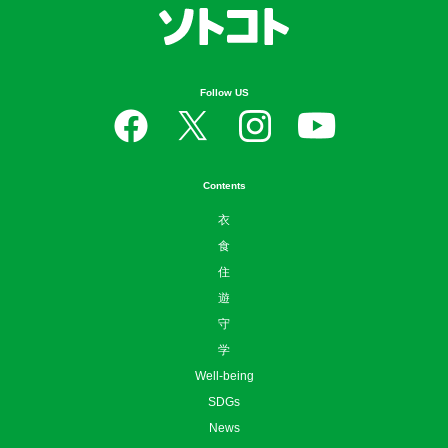
Follow US
Contents
衣
食
住
遊
守
学
Well-being
SDGs
News