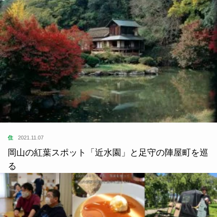
住
2021.11.07
岡山の紅葉スポット「近水園」と足守の陣屋町を巡
る