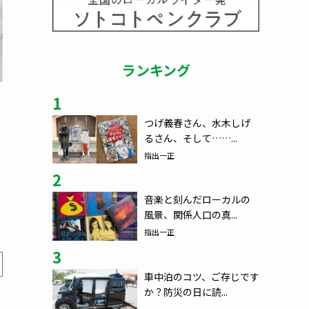
ランキング
1
つげ義春さん、水木しげ
るさん、そして……...
指出一正
2
音楽と刻んだローカルの
風景、関係人口の真...
指出一正
3
車中泊のコツ、ご存じです
か？防災の日に読...