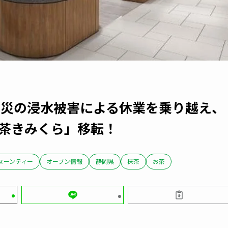
火災の浸水被害による休業を乗り越え、
本茶きみくら」移転！
ヌーンティー
オープン情報
静岡県
抹茶
お茶