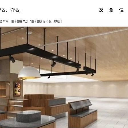
衣
食
住
げる、守る。
23年秋、日本茶専門店「日本茶きみくら」移転！