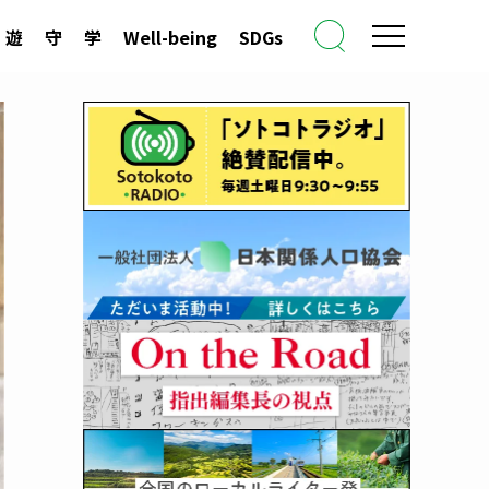
遊
守
学
Well-being
SDGs